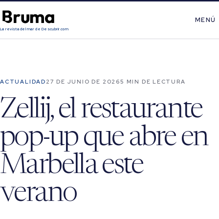
MENÚ
La revista del mar de Descubrir.com
ACTUALIDAD
27 DE JUNIO DE 2026
5 MIN DE LECTURA
Zellij, el restaurante
pop-up que abre en
Marbella este
verano