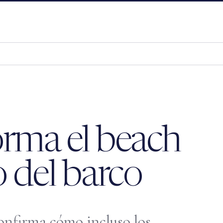
orma el beach
o del barco
onfirma cómo incluso los