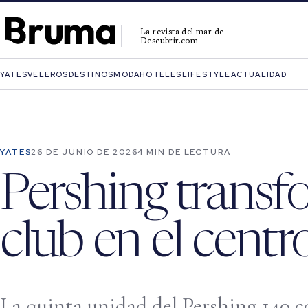
La revista del mar de
Descubrir.com
YATES
VELEROS
DESTINOS
MODA
HOTELES
LIFESTYLE
ACTUALIDAD
YATES
26 DE JUNIO DE 2026
4 MIN DE LECTURA
Pershing transf
club en el centr
La quinta unidad del Pershing 140 c