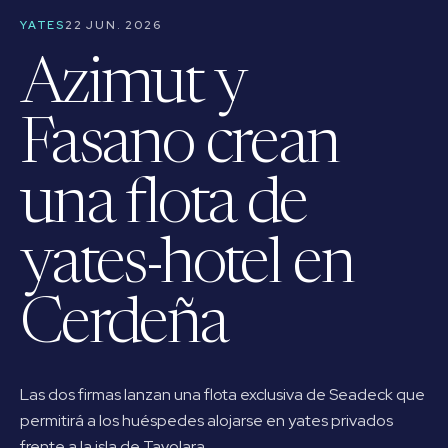
YATES
22 JUN. 2026
Azimut y
Fasano crean
una flota de
yates-hotel en
Cerdeña
Las dos firmas lanzan una flota exclusiva de Seadeck que
permitirá a los huéspedes alojarse en yates privados
frente a la isla de Tavolara.