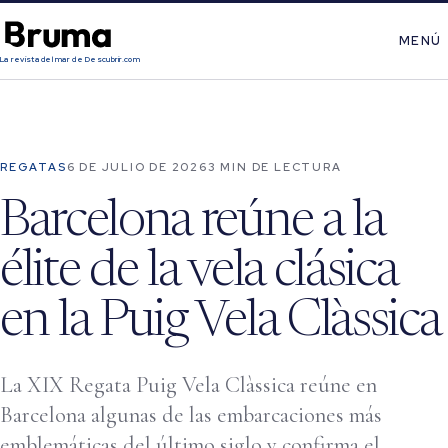
MENÚ
La revista del mar de Descubrir.com
REGATAS
6 DE JULIO DE 2026
3 MIN DE LECTURA
Barcelona reúne a la
élite de la vela clásica
en la Puig Vela Clàssica
La XIX Regata Puig Vela Clàssica reúne en
Barcelona algunas de las embarcaciones más
emblemáticas del último siglo y confirma el