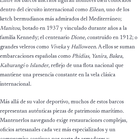
Entre los barcos inscritos figuran nombres bien conocidos
dentro del circuito internacional como
Eilean
, uno de los
ketch bermudianos más admirados del Mediterráneo;
Manitou
, botado en 1937 y vinculado durante años a la
familia Kennedy; el centenario
Dione
, construido en 1912; o
grandes veleros como
Viveka
y
Halloween
. A ellos se suman
embarcaciones españolas como
Phidias
,
Yanira
,
Bakea
,
Kahurangi
o
Islander
, reflejo de una flota nacional que
mantiene una presencia constante en la vela clásica
internacional.
Más allá de su valor deportivo, muchos de estos barcos
representan auténticas piezas de patrimonio marítimo.
Mantenerlos navegando exige restauraciones complejas,
oficios artesanales cada vez más especializados y un