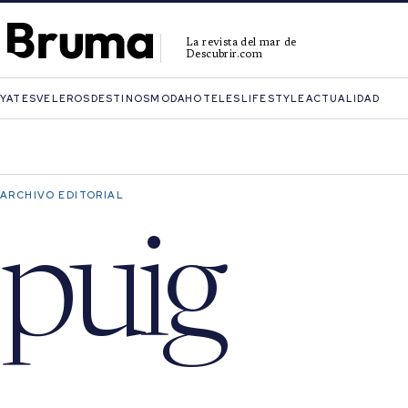
La revista del mar de
Descubrir.com
YATES
VELEROS
DESTINOS
MODA
HOTELES
LIFESTYLE
ACTUALIDAD
ARCHIVO EDITORIAL
puig