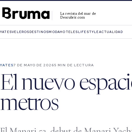
La revista del mar de
Descubrir.com
YATES
VELEROS
DESTINOS
MODA
HOTELES
LIFESTYLE
ACTUALIDAD
YATES
7 DE MAYO DE 2026
5 MIN DE LECTURA
El nuevo espaci
metros
El Manari 52, debut de Manari Yacht