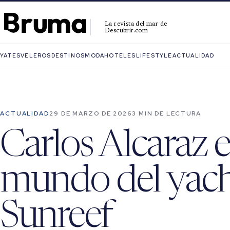
La revista del mar de
Descubrir.com
YATES
VELEROS
DESTINOS
MODA
HOTELES
LIFESTYLE
ACTUALIDAD
ACTUALIDAD
29 DE MARZO DE 2026
3 MIN DE LECTURA
Carlos Alcaraz e
mundo del yach
Sunreef