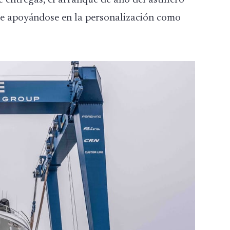
entregas, el arranque de año del astillero
gue apoyándose en la personalización como