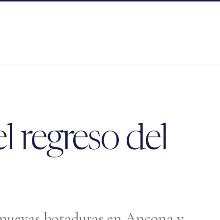
l regreso del
 nuevas botaduras en Ancona y