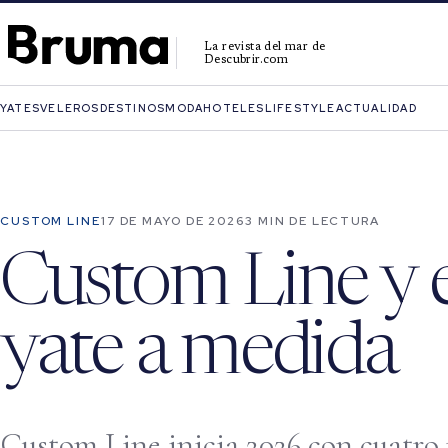
La revista del mar de
Descubrir.com
YATES
VELEROS
DESTINOS
MODA
HOTELES
LIFESTYLE
ACTUALIDAD
CUSTOM LINE
17 DE MAYO DE 2026
3 MIN DE LECTURA
Custom Line y e
yate a medida
Custom Line inicia 2026 con cuatro