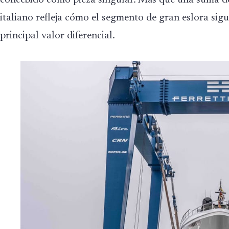
concebido como pieza singular. Más que una suma de 
italiano refleja cómo el segmento de gran eslora si
principal valor diferencial.