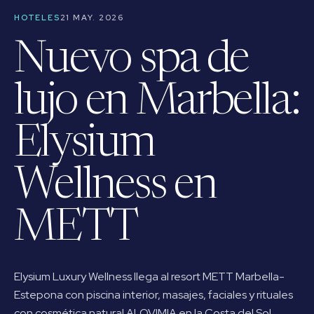
HOTELES
21 MAY. 2026
Nuevo spa de
lujo en Marbella:
Elysium
Wellness en
METT
Elysium Luxury Wellness llega al resort METT Marbella-
Estepona con piscina interior, masajes, faciales y rituales
con cosmética natural ALQVIMIA en la Costa del Sol.