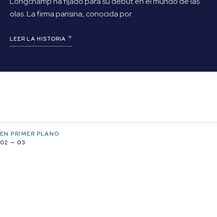
Longchamp ha fijado para su debut en el mundo de las
olas. La firma parisina, conocida por
LEER LA HISTORIA
EN PRIMER PLANO
02 — 03