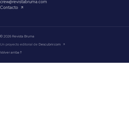
crew@revistabruma.com
Contacto
© 2026 Revista Bruma
Un proyecto editorial de
Descubrir.com
Volver arriba ↑