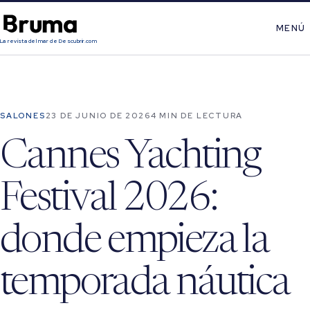
MENÚ
La revista del mar de Descubrir.com
SALONES
23 DE JUNIO DE 2026
4 MIN DE LECTURA
Cannes Yachting
Festival 2026:
donde empieza la
temporada náutica