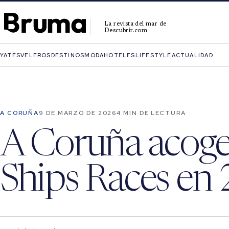
La revista del mar de
Descubrir.com
YATES
VELEROS
DESTINOS
MODA
HOTELES
LIFESTYLE
ACTUALIDAD
A CORUÑA
9 DE MARZO DE 2026
4 MIN DE LECTURA
A Coruña acoger
Ships Races en