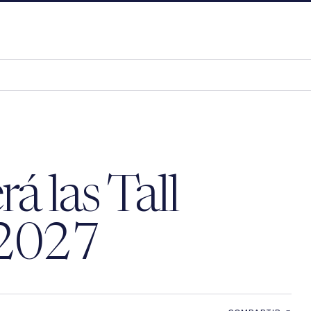
á las Tall
 2027