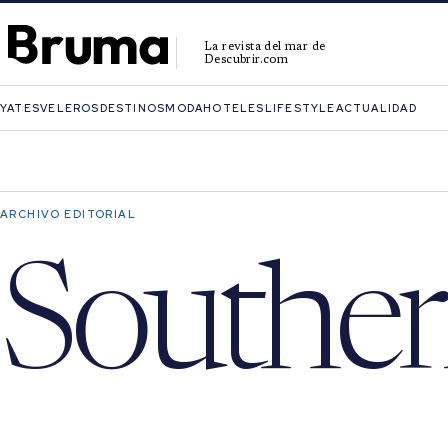
La revista del mar de
Descubrir.com
YATES
VELEROS
DESTINOS
MODA
HOTELES
LIFESTYLE
ACTUALIDAD
ARCHIVO EDITORIAL
Southe