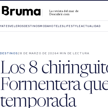
La revista del mar de
Descubrir.com
YATES
VELEROS
DESTINOS
MODA
HOTELES
LIFESTYLE
ACTUALIDAD
DESTINOS
28 DE MARZO DE 2026
4 MIN DE LECTURA
Los 8 chiringuit
Formentera que
temporada