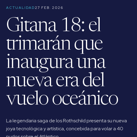
ACTUALIDAD
27 FEB. 2026
Gitana 18: el
trimarán que
inaugura una
nueva era del
vuelo oceánico
La legendaria saga de los Rothschild presenta su nueva
joya tecnológica y artística, concebida para volar a 40
nudos sobre el Atlántico.