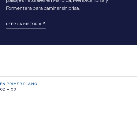
paisajes naturales en Mallorca, Menorca, Ibiza y
Formentera para caminar sin prisa.
LEER LA HISTORIA
EN PRIMER PLANO
02 — 03