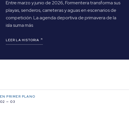
Entre marzo y junio de 2026, Formentera transforma sus
playas, senderos, carreteras y aguas en escenarios de
competición. La agenda deportiva de primavera de la
isla suma más
LEER LA HISTORIA
EN PRIMER PLANO
02 — 03