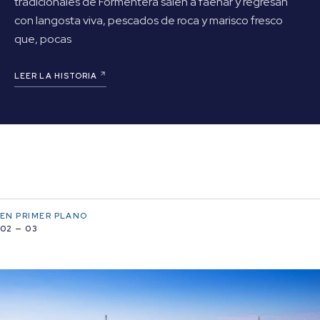
tradicionales de Formentera salen a faenar y regresan
con langosta viva, pescados de roca y marisco fresco
que, pocas
LEER LA HISTORIA
EN PRIMER PLANO
02 — 03