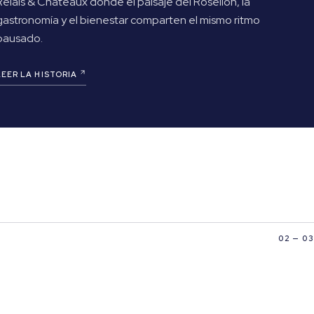
Relais & Châteaux donde el paisaje del Rosellón, la
gastronomía y el bienestar comparten el mismo ritmo
pausado.
LEER LA HISTORIA
02 — 03