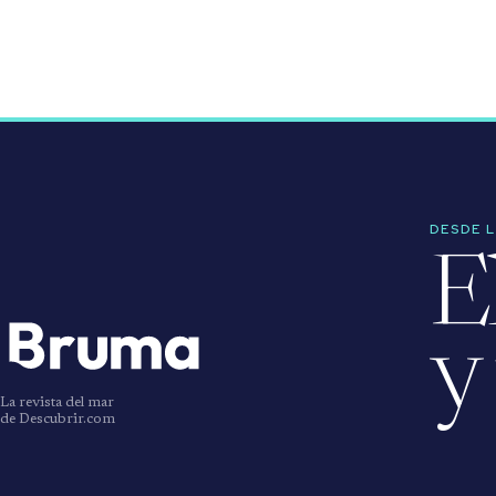
DESDE 
E
y
La revista del mar
de Descubrir.com