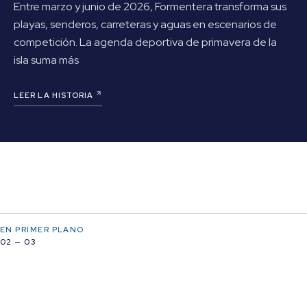
Entre marzo y junio de 2026, Formentera transforma sus
playas, senderos, carreteras y aguas en escenarios de
competición. La agenda deportiva de primavera de la
isla suma más
LEER LA HISTORIA
EN PRIMER PLANO
02 — 03