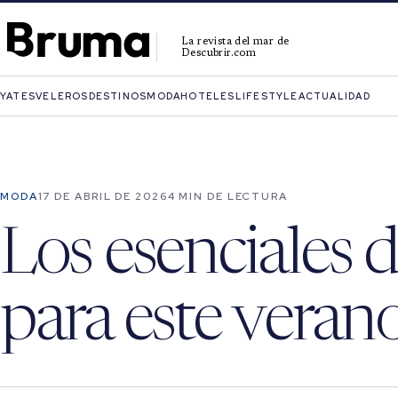
La revista del mar de
Descubrir.com
YATES
VELEROS
DESTINOS
MODA
HOTELES
LIFESTYLE
ACTUALIDAD
MODA
17 DE ABRIL DE 2026
4 MIN DE LECTURA
Los esenciales
para este veran